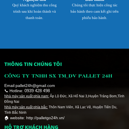
Quý khách nghiệm thu công
Chúng tôi thực hiện công tác
trình sau khi hoàn thành và
bảo hành theo cam kết ghi trên
thanh toán.
phiếu bảo hành.
THÔNG TIN CHÚNG TÔI
CÔNG TY TNHH SX TM_DV PALLET 24H
Email:pallet24h@gmail.com
0939 428 498
📞 Hotline:
Nhà máy sản xuất phía nam:
Ấp Lộ Đức, Xã Hố Nai 3,Huyện Trảng Bom,Tỉnh
Đồng Nai
Nhà máy sản xuất phía bắc:
Thôn Nam Viên, Xã Lạc Vệ, Huyện Tiên Du,
Tỉnh Bắc Ninh
🏠 website: http://palletgo24h.vn/
HỖ TRỢ KHÁCH HÀNG