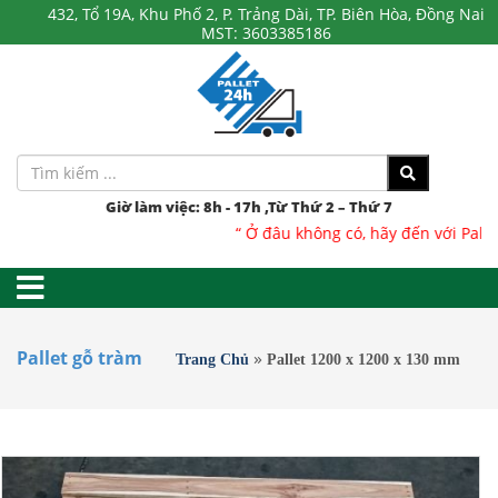
432, Tổ 19A, Khu Phố 2, P. Trảng Dài, TP. Biên Hòa, Đồng Nai
MST: 3603385186
Giờ làm việc: 8h - 17h ,Từ Thứ 2 – Thứ 7
“ Ở đâu không có, hãy đến với Pallet 2
»
Pallet gỗ tràm
Trang Chủ
Pallet 1200 x 1200 x 130 mm