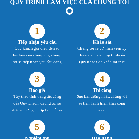
QUY TRÌNH LÀM VIỆC CỦA CHÚNG TÔI
1
2
Tiếp nhận yêu cầu
Khảo sát
Quý khách gọi điện đến số
Chúng tôi sẽ cử nhân viên kỹ
hotline của chúng tôi, chúng
thuật đến tận công trìnhcủa
tôi sẽ tiếp nhận yêu cầu công
Quý khách để khảo sát trực
việc.
tiếp, thống nhất phương án.
3
4
Báo giá
Thi công
Tùy theo tình trạng tắc cống
Sau khi thống nhất, chúng tôi
của Quý khách, chúng tôi sẽ
sẽ tiến hành triển khai công
đưa ra mức giá hợp lý nhất tới
việc.
Quý khách.
5
6
Nghiệm thu
Bảo hành