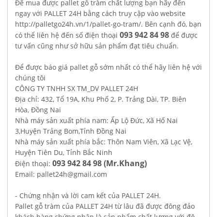
Để mua được pallet gỗ tràm chất lượng bạn hãy đến
ngay với PALLET 24H bằng cách truy cập vào website
http://palletgo24h.vn/1/pallet-go-tram/. Bên cạnh đó, bạn
093 942 84 98
có thể liên hệ đến số điện thoại
để được
tư vấn cũng như sở hữu sản phẩm đạt tiêu chuẩn.
Để được báo giá pallet gỗ sớm nhất có thể hãy liên hệ với
chúng tôi
CÔNG TY TNHH SX TM_DV PALLET 24H
Địa chỉ: 432, Tổ 19A, Khu Phố 2, P. Trảng Dài, TP. Biên
Hòa, Đồng Nai
Nhà máy sản xuất phía nam: Ấp Lộ Đức, Xã Hố Nai
3,Huyện Trảng Bom,Tỉnh Đồng Nai
Nhà máy sản xuất phía bắc: Thôn Nam Viên, Xã Lạc Vệ,
Huyện Tiên Du, Tỉnh Bắc Ninh
093 942 84 98 (Mr.Khang)
Điện thoại:
Email: pallet24h@gmail.com
- Chứng nhận và lời cam kết của PALLET 24H.
Pallet gỗ tràm của PALLET 24H từ lâu đã được đông đảo
khách hàng chứng nhận là sản phẩm chất lượng với độ