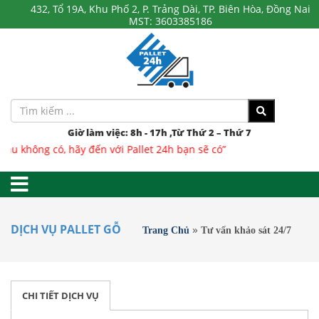
432, Tổ 19A, Khu Phố 2, P. Trảng Dài, TP. Biên Hòa, Đồng Nai
MST: 3603385186
Giờ làm việc: 8h - 17h ,Từ Thứ 2 – Thứ 7
 không có, hãy đến với Pallet 24h bạn sẽ có”
»
DỊCH VỤ PALLET GỖ
Trang Chủ
Tư vấn khảo sát 24/7
CHI TIẾT DỊCH VỤ