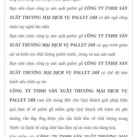
Bạn nên chọn công ty sản suất pallet gỗ
CÔNG TY TNHH SẢN
XUẤT THƯƠNG MẠI DỊCH VỤ PALLET 24H
có đội ngũ công
nhân tay nghề lâu năm
Bạn nên chọn công ty sản suất pallet gỗ
CÔNG TY TNHH SẢN
XUẤT THƯƠNG MẠI DỊCH VỤ PALLET 24H
có quy trình giám
sát và kiểm tra chất lượng pallet trước, trong và sau sản xuất
Bạn nên chọn công ty sản suất pallet gỗ
CÔNG TY TNHH SẢN
XUẤT THƯƠNG MẠI DỊCH VỤ PALLET 24H
có chế độ bảo
hành sửa chữa uy tín
CÔNG TY TNHH SẢN XUẤT THƯƠNG MẠI DỊCH VỤ
PALLET 24H
cam kết mang đến cho Quý khách giải pháp hiệu
quả thực tế về pallet gỗ nhằm giúp Quý khách tiết kiệm chi phí
nhưng vẫn đáp ứng được yêu cầu khắt khe về chất lượng trong
Nước và Quốc tế cũng như bảo đảm sự an toàn cho hàng hóa.
Sản phẩm của
CÔNG TY TNHH SẢN XUẤT THƯƠNG MẠI